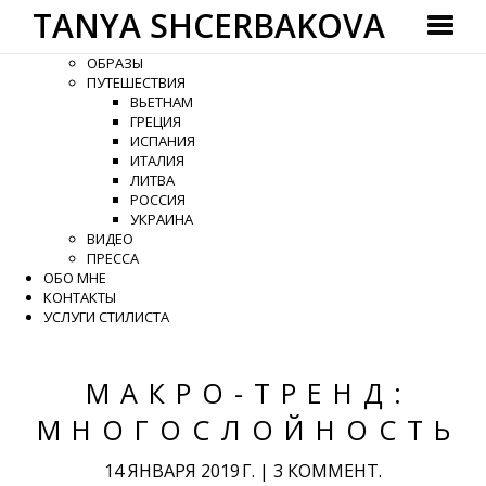
TANYA SHCERBAKOVA
ГЛАВНАЯ
КАТЕГОРИИ
ОБРАЗЫ
ПУТЕШЕСТВИЯ
ВЬЕТНАМ
ГРЕЦИЯ
ИСПАНИЯ
ИТАЛИЯ
ЛИТВА
РОССИЯ
УКРАИНА
ВИДЕО
ПРЕССА
ОБО МНЕ
КОНТАКТЫ
УСЛУГИ СТИЛИСТА
МАКРО-ТРЕНД:
МНОГОСЛОЙНОСТЬ
14 ЯНВАРЯ 2019 Г.
|
3 КОММЕНТ.