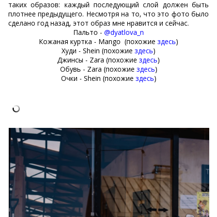
таких образов: каждый последующий слой должен быть
плотнее предыдущего. Несмотря на то, что это фото было
сделано год назад, этот образ мне нравится и сейчас.
Пальто -
@dyatlova_n
Кожаная куртка - Mango (похожие
здесь
)
Худи - Shein
(похожие
здесь
)
Джинсы - Zara
(похожие
здесь
)
Обувь - Zara
(похожие
здесь
)
Очки - Shein
(похожие
здесь
)