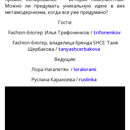
Можно ли придумать уникальную идею в век
метамодернизма, когда все уже придумано?
Гости:
Fashion-блогер: Илья Трифоненков /
trifonenkov
Fashion-блогер, владелица бренда SHCE: Таня
Щербакова /
tanyashcerbakova
Ведущие:
Лора Нагапетян /
loralorami
Руслана Карахоева /
ruslinka