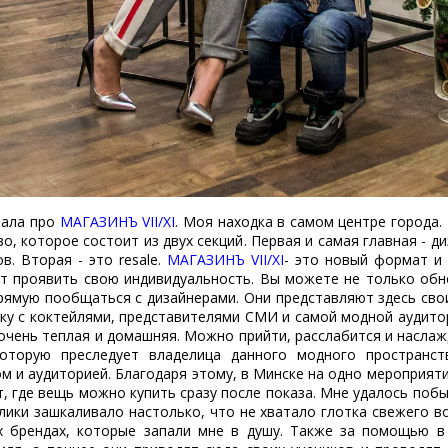
нала про
МАГАЗИНЪ VII/XI
. Моя находка в самом центре города.
, которое состоит из двух секций. Первая и самая главная - ди
в. Вторая - это resale.
МАГАЗИНЪ VII/XI
- это новый формат и 
ет проявить свою индивидуальность. Вы можете не только обн
прямую пообщаться с дизайнерами. Они представляют здесь сво
ку с коктейлями, представителями СМИ и самой модной аудито
очень теплая и домашняя. Можно прийти, расслабится и насла
которую преследует владелица данного модного пространс
м и аудиторией. Благодаря этому, в Минске на одно мероприят
т, где вещь можно купить сразу после показа. Мне удалось по
лики зашкаливало настолько, что не хватало глотка свежего в
ых брендах, которые запали мне в душу. Также за помощью 