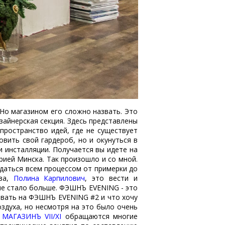
 Но магазином его сложно назвать. Это
зайнерская секция. Здесь представлены
пространство идей, где не существует
овить свой гардероб, но и окунуться в
и инсталляции. Получается вы идете на
рией Минска. Так произошло и со мной.
ждаться всем процессом от примерки до
тва,
Полина Карпилович
, это вести и
ие стало больше. ФЭШНЪ EVENING - это
бывать на ФЭШНЪ EVENING #2 и что хочу
оздуха, но несмотря на это было очень
в
МАГАЗИНЪ VII/XI
обращаются многие