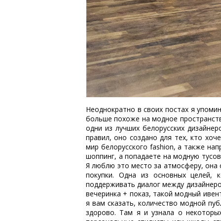
Неоднократно в своих постах я упоми
больше похоже на модное пространство
одни из лучших белорусских дизайнеро
правил, оно создано для тех, кто хоч
мир белорусского fashion, а также на
шоппинг, а попадаете на модную тусов
Я люблю это место за атмосферу, она 
покупки. Одна из основных целей, 
поддерживать диалог между дизайнеро
вечеринка + показ, такой модный ивен
я вам сказать, количество модной пуб
здорово. Там я и узнала о некотор