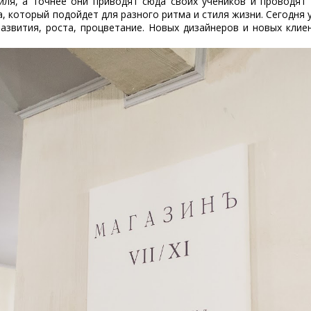
иля, а точнее они приводят сюда своих учеников и проводят 
 который подойдет для разного ритма и стиля жизни. Сегодня у
звития, роста, процветание. Новых дизайнеров и новых клиен