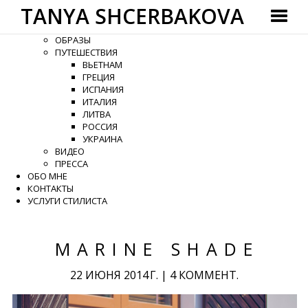
TANYA SHCERBAKOVA
ГЛАВНАЯ
КАТЕГОРИИ
ОБРАЗЫ
ПУТЕШЕСТВИЯ
ВЬЕТНАМ
ГРЕЦИЯ
ИСПАНИЯ
ИТАЛИЯ
ЛИТВА
РОССИЯ
УКРАИНА
ВИДЕО
ПРЕССА
ОБО МНЕ
КОНТАКТЫ
УСЛУГИ СТИЛИСТА
MARINE SHADE
22 ИЮНЯ 2014 Г.
|
4 КОММЕНТ.